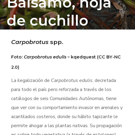
Bálsamo, hoja
de cuchillo
Carpobrotus
spp.
Foto:
Carpobrotus edulis
– kqedquest (CC BY-NC
2.0)
La ilegalización de
Carpobrotus edulis
, decretada
para todo el país pero reforzada a través de los
catálogos de seis Comunidades Autónomas, tiene
que ver con su comportamiento invasor en arenales y
acantilados costeros, donde su hábito tapizante le
permite ahogar a las plantas nativas. Su propagación
es sobre todo vegetativa (a través de estolones),