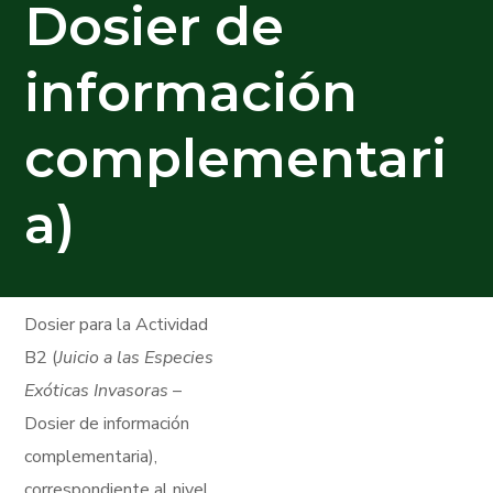
Dosier de
información
complementari
a)
Dosier para la Actividad
B2 (
Juicio a las Especies
Exóticas Invasoras
–
Dosier de información
complementaria),
correspondiente al nivel